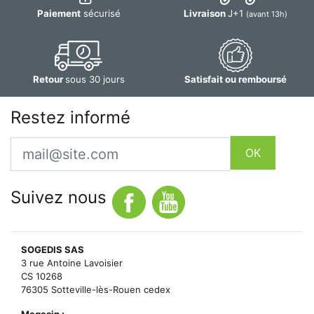
Paiement
sécurisé
Livraison
J+1
(avant 13h)
Retour
sous 30 jours
Satisfait ou remboursé
Restez informé
Email
OK
Suivez nous
SOGEDIS SAS
3 rue Antoine Lavoisier
CS 10268
76305 Sotteville-lès-Rouen cedex
Magasin :