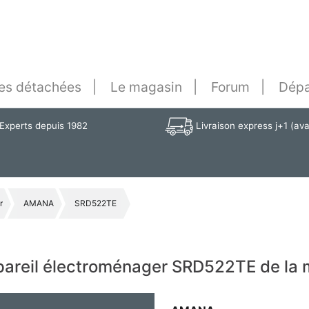
es détachées
Le magasin
Forum
Dépa
Experts depuis 1982
Livraison express j+1 (av
r
AMANA
SRD522TE
ppareil électroménager SRD522TE de l