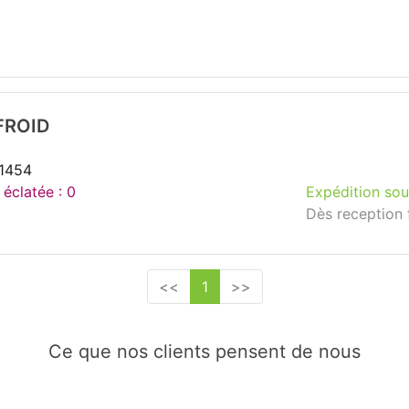
FROID
51454
 éclatée : 0
Expédition sou
Dès reception 
<<
1
>>
Ce que nos clients pensent de nous