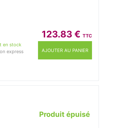
123.83 €
TTC
t en stock
AJOUTER AU PANIER
son express
Produit épuisé