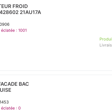
EUR FROID
428602 21AU17A
40906
 éclatée : 1001
Produi
Livrai
FACADE BAC
UISE
51453
 éclatée : 0