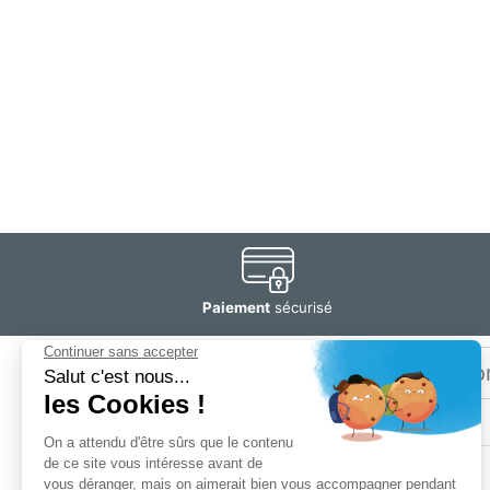
Paiement
sécurisé
Email
Restez
informé
SOGEDIS SAS