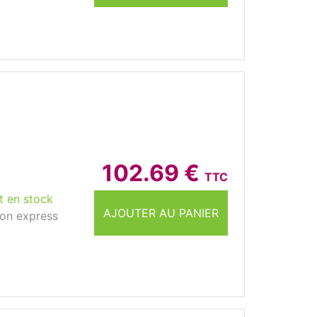
102.69 €
TTC
t en stock
AJOUTER AU PANIER
son express