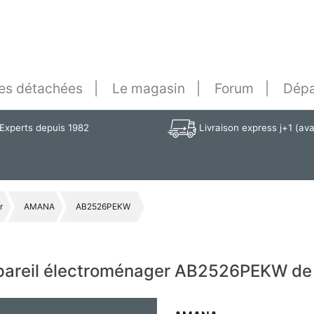
es détachées
Le magasin
Forum
Dépa
Experts depuis 1982
Livraison express j+1 (av
r
AMANA
AB2526PEKW
appareil électroménager AB2526PEKW d