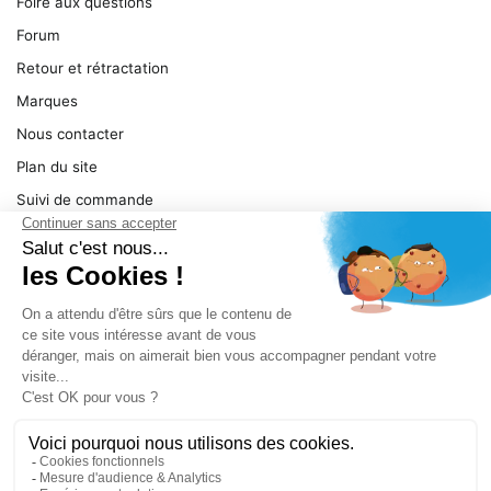
Foire aux questions
Forum
Retour et rétractation
Marques
Nous contacter
Plan du site
Suivi de commande
Ma facture
Mentions légales
Conditions générales
SERVICE
Pièces détachées
Catégories de produit
Dépannage
Le magasin