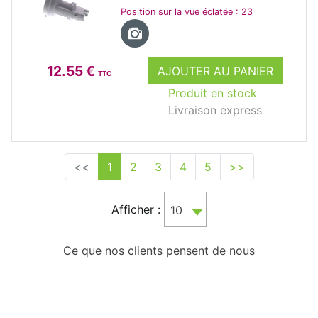
Position sur la vue éclatée : 23
12.55 €
AJOUTER AU PANIER
TTC
Produit en stock
Livraison express
<<
1
2
3
4
5
>>
Afficher :
10
Ce que nos clients pensent de nous