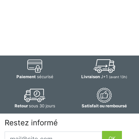
Paiement
sécurisé
Livraison
J+1
(avant 13h)
Retour
sous 30 jours
Satisfait ou remboursé
Restez informé
Email
OK