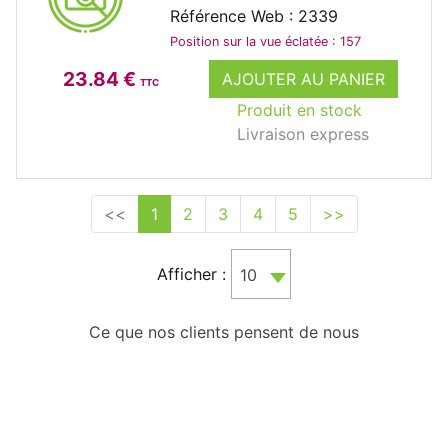
Référence Web : 2339
Position sur la vue éclatée : 157
23.84 €
AJOUTER AU PANIER
TTC
Produit en stock
Livraison express
<<
1
2
3
4
5
>>
Afficher :
10
Ce que nos clients pensent de nous