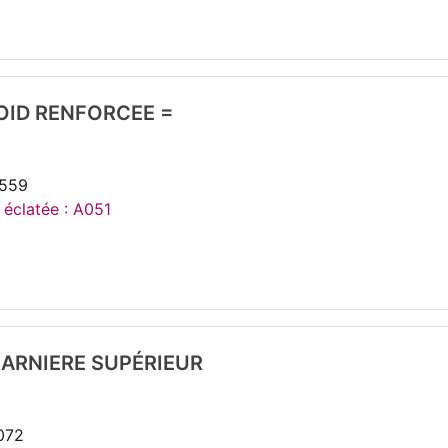
OID RENFORCEE =
2559
 éclatée : A051
HARNIERE SUPÉRIEUR
072