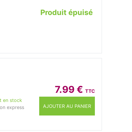
Produit épuisé
7.99 €
TTC
t en stock
AJOUTER AU PANIER
son express