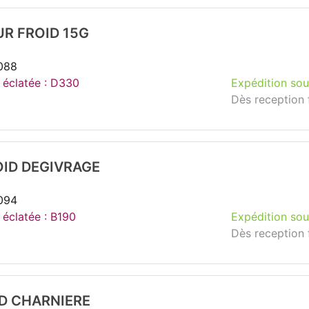
R FROID 15G
088
e éclatée : D330
Expédition sou
Dès reception 
OID DEGIVRAGE
094
 éclatée : B190
Expédition sou
Dès reception 
ID CHARNIERE