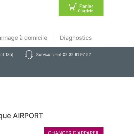
Panier
0 article
nnage à domicile
Diagnostics
ant 13h)
Service client 02 32 91 97 52
rque AIRPORT
CHANGER D'APPAREIL