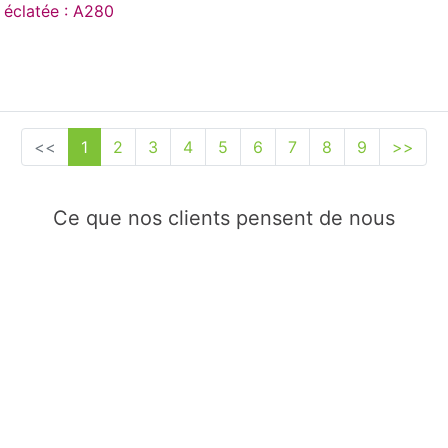
e éclatée : A280
<<
1
2
3
4
5
6
7
8
9
>>
Ce que nos clients pensent de nous