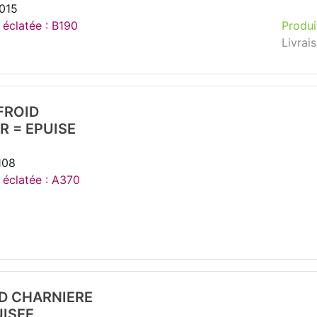
015
 éclatée : B190
Produi
Livrai
FROID
 = EPUISE
108
e éclatée : A370
ID CHARNIERE
UISEE