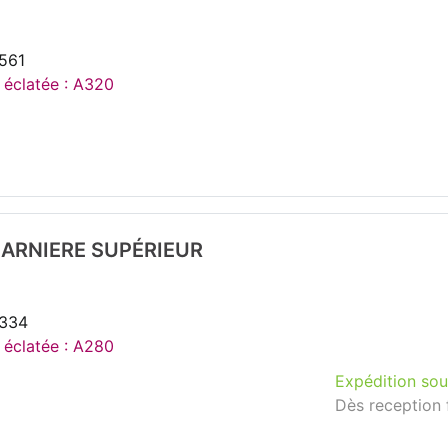
561
e éclatée : A320
HARNIERE SUPÉRIEUR
3334
e éclatée : A280
Expédition sou
Dès reception 