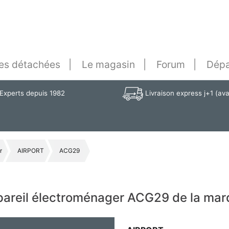
es détachées
Le magasin
Forum
Dépa
Experts depuis 1982
Livraison express j+1 (av
r
AIRPORT
ACG29
ppareil électroménager ACG29 de la ma