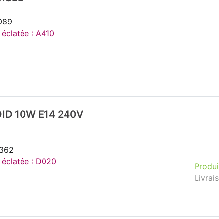
089
 éclatée : A410
ID 10W E14 240V
3362
e éclatée : D020
Produi
Livrai