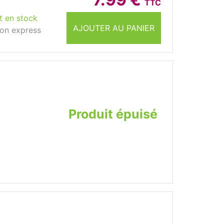
TTC
t en stock
AJOUTER AU PANIER
son express
Produit épuisé