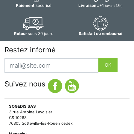
Paiement
sécurisé
Livraison
J+1
(avant 13h)
Retour
sous 30 jours
Satisfait ou remboursé
Restez informé
Email
OK
Suivez nous
SOGEDIS SAS
3 rue Antoine Lavoisier
CS 10268
76305 Sotteville-lès-Rouen cedex
Magasin :