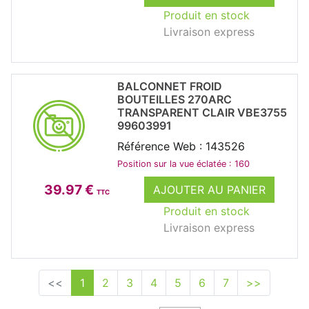
Produit en stock
Livraison express
BALCONNET FROID
BOUTEILLES 270ARC
TRANSPARENT CLAIR VBE3755
99603991
Référence Web : 143526
Position sur la vue éclatée : 160
39.97 €
AJOUTER AU PANIER
TTC
Produit en stock
Livraison express
<<
1
2
3
4
5
6
7
>>