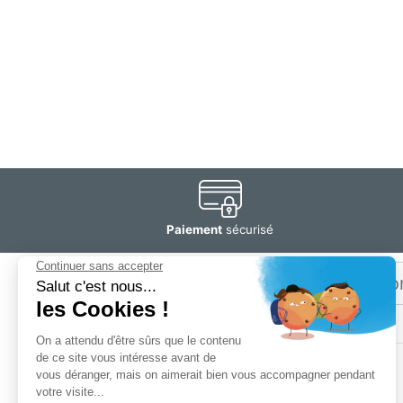
Paiement
sécurisé
Email
Restez
informé
SOGEDIS SAS
3 rue Antoine Lavoisier
CS 10268