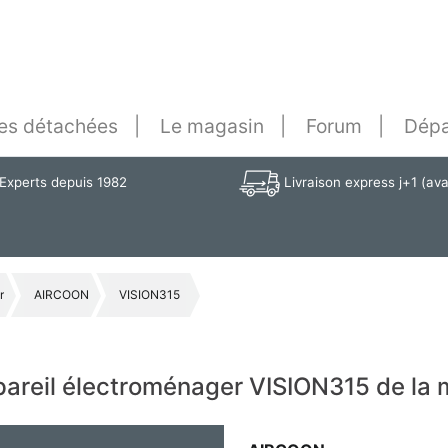
es détachées
Le magasin
Forum
Dépa
Experts depuis 1982
Livraison express j+1 (av
r
AIRCOON
VISION315
ppareil électroménager VISION315 de l