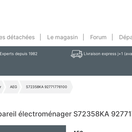
es détachées
Le magasin
Forum
Dépa
Experts depuis 1982
Livraison express j+1 (av
r
AEG
S72358KA 92771776100
ppareil électroménager S72358KA 9277