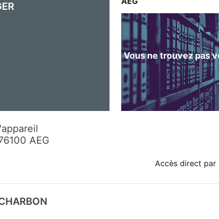
AEG
GER
Vous ne trouvez pas vo
'appareil
776100 AEG
Accès direct par 
D CHARBON