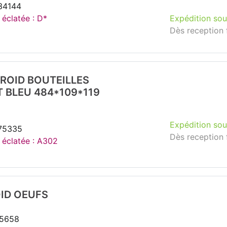
134144
 éclatée : D*
Expédition sou
Dès reception 
ROID BOUTEILLES
 BLEU 484*109*119
Expédition sou
175335
Dès reception 
e éclatée : A302
ID OEUFS
35658