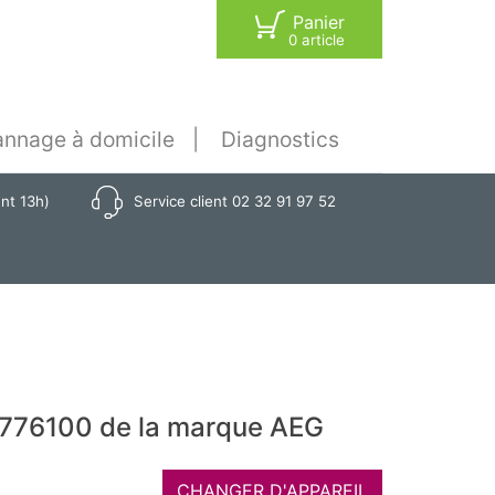
Panier
0 article
nnage à domicile
Diagnostics
ant 13h)
Service client 02 32 91 97 52
1776100 de la marque AEG
CHANGER D'APPAREIL