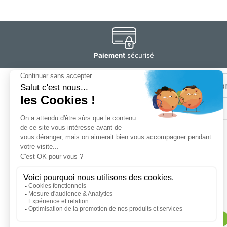
Paiement
sécurisé
Email
Restez
informé
SOGEDIS SAS
3 rue Antoine Lavoisier
CS 10268
76305 Sotteville-lès-Rouen cedex
Magasin :
lundi au vendredi de 9h à 12h et de 14h à 18h30.
Samedi de 9h à 12h30 et de 13h30 à 18h30
Contactez nous au (+33) 2 32 91 96 96