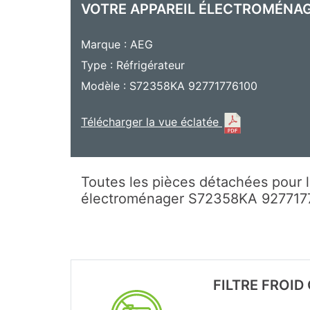
VOTRE APPAREIL ÉLECTROMÉNA
Marque : AEG
Type : Réfrigérateur
Modèle : S72358KA 92771776100
Télécharger la vue éclatée
Toutes les pièces détachées pour l
électroménager S72358KA 92771
FILTRE FROI