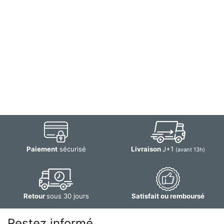
Paiement
sécurisé
Livraison
J+1
(avant 13h)
Retour
sous 30 jours
Satisfait ou remboursé
Restez informé