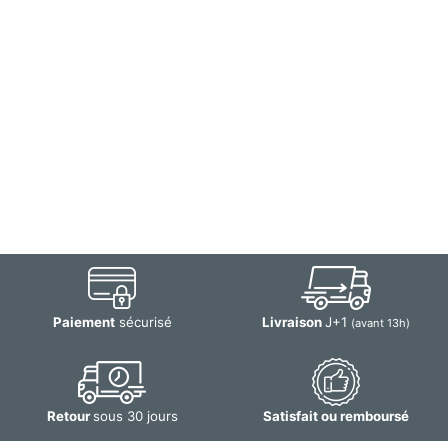
Paiement
sécurisé
Livraison
J+1
(avant 13h)
Retour
sous 30 jours
Satisfait ou remboursé