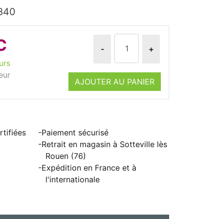
1840
C
-
+
urs
eur
AJOUTER AU PANIER
tifiées
Paiement sécurisé
Retrait en magasin à Sotteville lès
Rouen (76)
Expédition en France et à
l'internationale