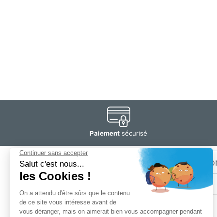
Paiement
sécurisé
Email
Restez
informé
SOGEDIS SAS
3 rue Antoine Lavoisier