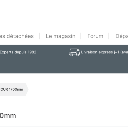
es détachées
Le magasin
Forum
Dépa
Experts depuis 1982
Livraison express j+1 (av
e FOUR 1700mm
700mm