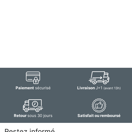
Paiement
sécurisé
Livraison
J+1
(avant 13h)
Retour
sous 30 jours
Satisfait ou remboursé
Restez informé