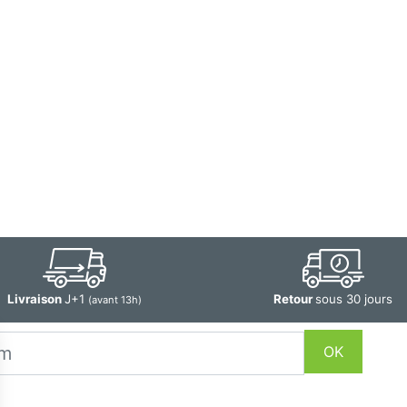
Livraison
J+1
Retour
sous 30 jours
(avant 13h)
OK