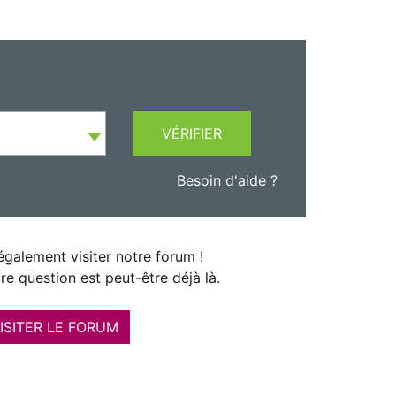
VÉRIFIER
Besoin d'aide ?
galement visiter notre forum !
re question est peut-être déjà là.
ISITER LE FORUM