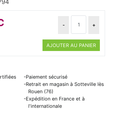
794
C
-
+
AJOUTER AU PANIER
tifiées
Paiement sécurisé
Retrait en magasin à Sotteville lès
Rouen (76)
Expédition en France et à
l'internationale