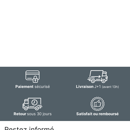
Paiement
sécurisé
Livraison
J+1
(avant 13h)
Retour
sous 30 jours
Satisfait ou remboursé
Restez informé