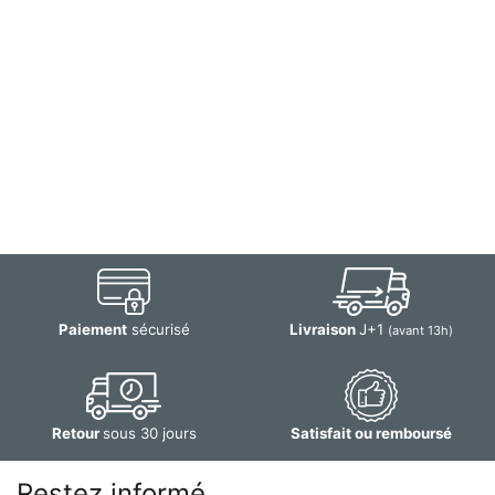
Paiement
sécurisé
Livraison
J+1
(avant 13h)
Retour
sous 30 jours
Satisfait ou remboursé
Restez informé