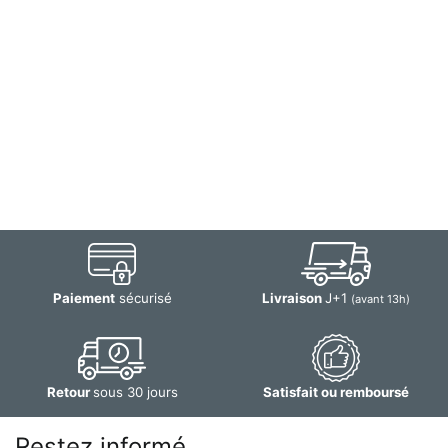
Paiement
sécurisé
Livraison
J+1
(avant 13h)
Retour
sous 30 jours
Satisfait ou remboursé
Restez informé