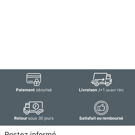
Paiement
sécurisé
Livraison
J+1
(avant 13h)
Retour
sous 30 jours
Satisfait ou remboursé
Restez informé