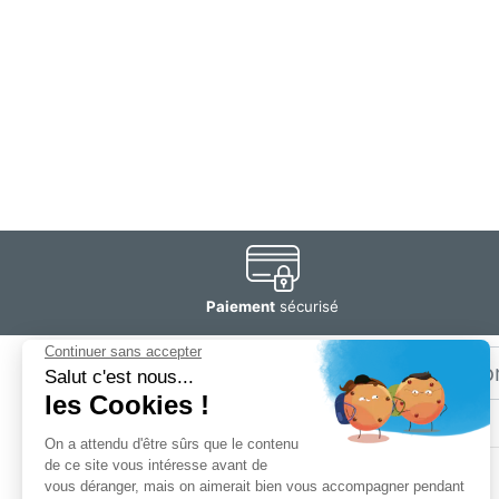
Paiement
sécurisé
Email
Restez
informé
SOGEDIS SAS
3 rue Antoine Lavoisier