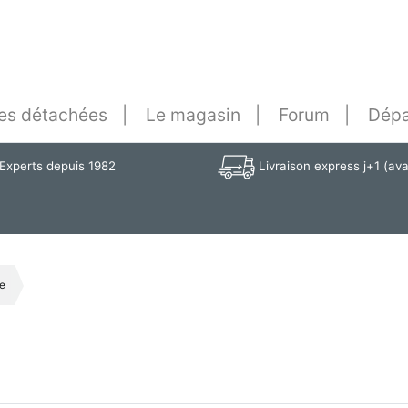
es détachées
Le magasin
Forum
Dépa
Experts depuis 1982
Livraison express j+1 (av
re