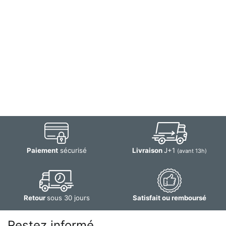
Paiement
sécurisé
Livraison
J+1
(avant 13h)
Retour
sous 30 jours
Satisfait ou remboursé
Restez informé