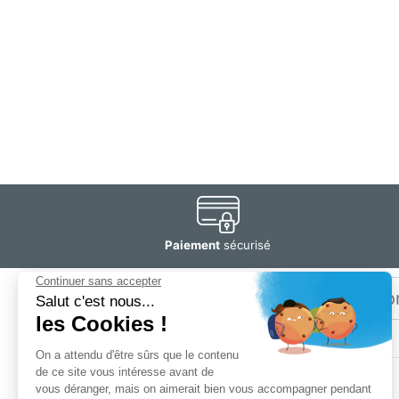
Paiement
sécurisé
Email
Restez
informé
SOGEDIS SAS
3 rue Antoine Lavoisier