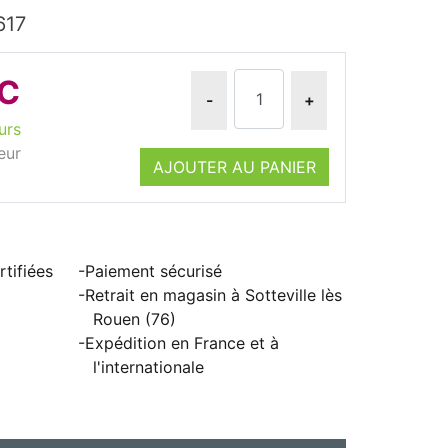
617
TC
-
+
urs
eur
AJOUTER AU PANIER
tifiées
Paiement sécurisé
Retrait en magasin à Sotteville lès
Rouen (76)
Expédition en France et à
l'internationale