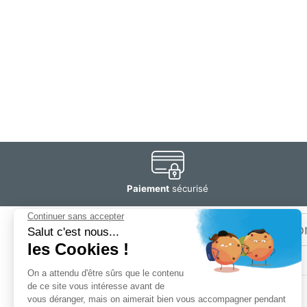
Paiement
sécurisé
Email
Restez
informé
SOGEDIS SAS
3 rue Antoine Lavoisier