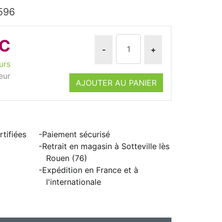
596
TC
-
+
urs
eur
AJOUTER AU PANIER
tifiées
Paiement sécurisé
Retrait en magasin à Sotteville lès
Rouen (76)
Expédition en France et à
l'internationale