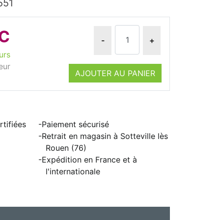
551
TC
-
+
urs
eur
AJOUTER AU PANIER
tifiées
Paiement sécurisé
Retrait en magasin à Sotteville lès
Rouen (76)
Expédition en France et à
l'internationale