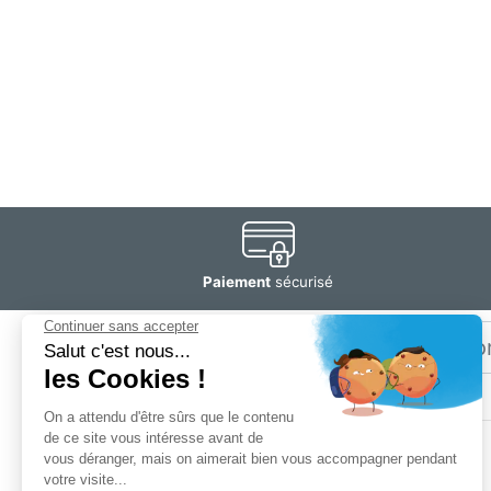
Paiement
sécurisé
Email
Restez
informé
SOGEDIS SAS
3 rue Antoine Lavoisier
CS 10268