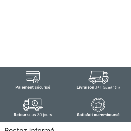
Paiement
sécurisé
Livraison
J+1
(avant 13h)
Retour
sous 30 jours
Satisfait ou remboursé
Restez informé