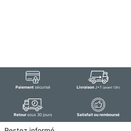
Paiement
sécurisé
Livraison
J+1
(avant 13h)
Retour
sous 30 jours
Satisfait ou remboursé
Restez informé