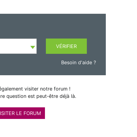
VÉRIFIER
Besoin d'aide ?
galement visiter notre forum !
re question est peut-être déjà là.
ISITER LE FORUM