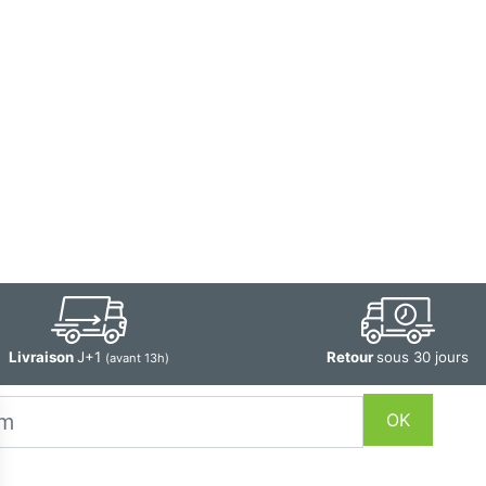
Livraison
J+1
Retour
sous 30 jours
(avant 13h)
OK