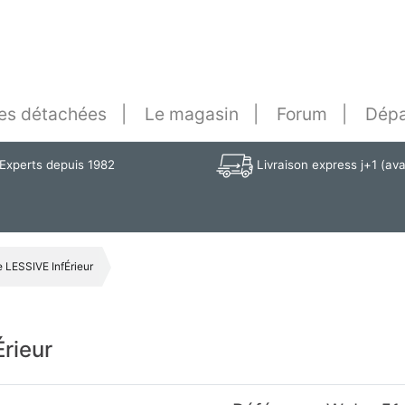
es détachées
Le magasin
Forum
Dépa
Experts depuis 1982
Livraison express j+1 (av
 LESSIVE InfÉrieur
rieur