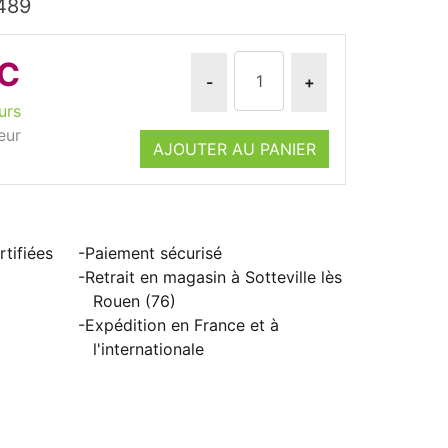
489
TC
-
+
urs
eur
AJOUTER AU PANIER
tifiées
Paiement sécurisé
Retrait en magasin à Sotteville lès
Rouen (76)
Expédition en France et à
l'internationale