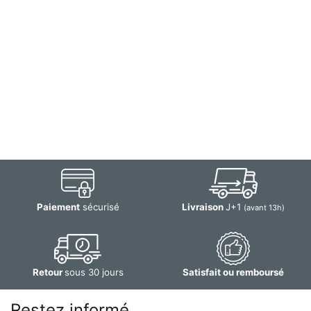
Paiement
sécurisé
Livraison
J+1
(avant 13h)
Retour
sous 30 jours
Satisfait ou remboursé
Restez informé