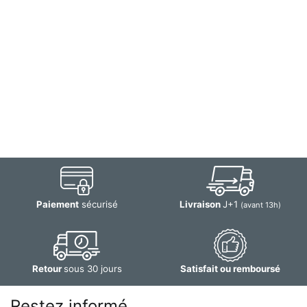
Paiement
sécurisé
Livraison
J+1
(avant 13h)
Retour
sous 30 jours
Satisfait ou remboursé
Restez informé