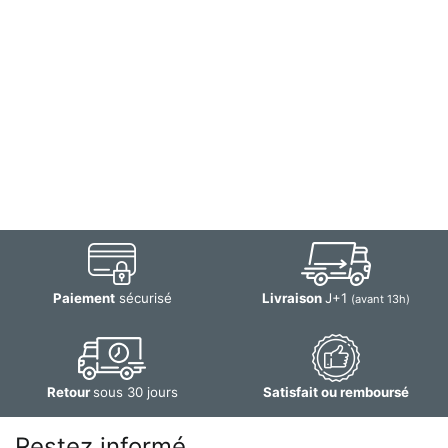
Paiement
sécurisé
Livraison
J+1
(avant 13h)
Retour
sous 30 jours
Satisfait ou remboursé
Restez informé