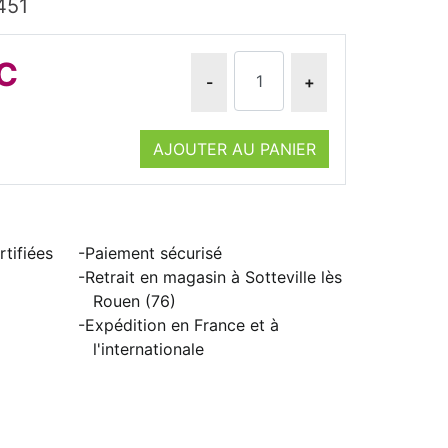
451
TC
-
+
AJOUTER AU PANIER
tifiées
Paiement sécurisé
Retrait en magasin à Sotteville lès
Rouen (76)
Expédition en France et à
l'internationale