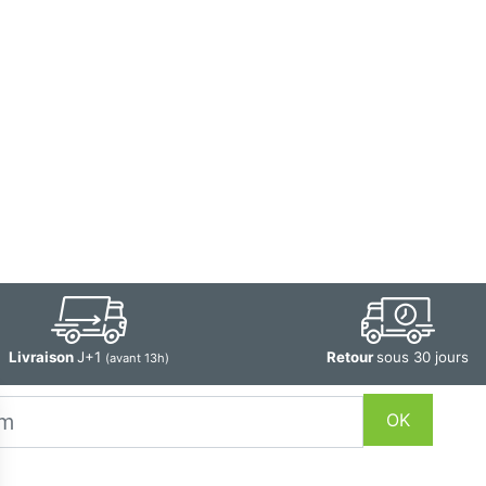
Livraison
J+1
Retour
sous 30 jours
(avant 13h)
OK