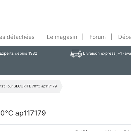
es détachées
Le magasin
Forum
Dépa
Experts depuis 1982
Livraison express j+1 (av
tat Four SECURITE 70°C ap117179
70°C ap117179