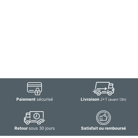
Paiement
sécurisé
Livraison
J+1
(avant 13h)
Retour
sous 30 jours
Satisfait ou remboursé