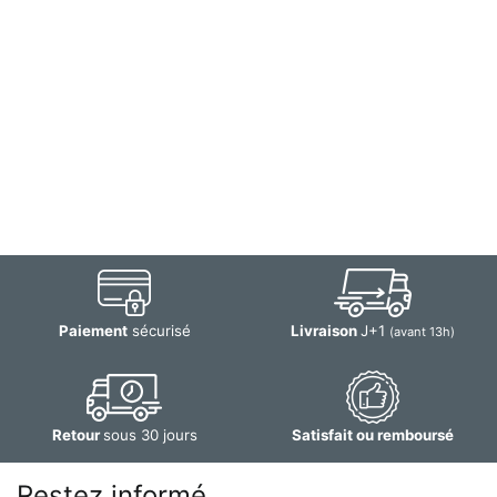
Paiement
sécurisé
Livraison
J+1
(avant 13h)
Retour
sous 30 jours
Satisfait ou remboursé
Restez informé