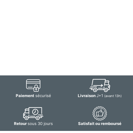
Paiement
sécurisé
Livraison
J+1
(avant 13h)
Retour
sous 30 jours
Satisfait ou remboursé