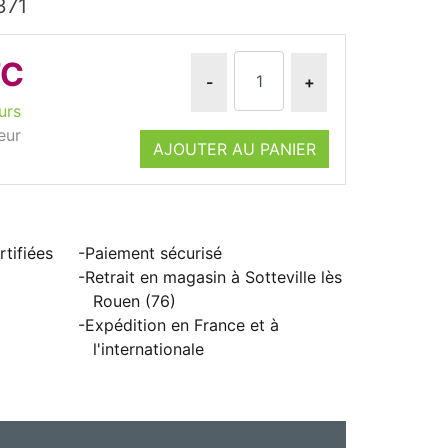
371
TC
-
+
urs
eur
AJOUTER AU PANIER
tifiées
Paiement sécurisé
Retrait en magasin à Sotteville lès
Rouen (76)
Expédition en France et à
l'internationale