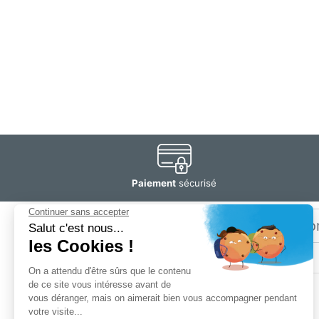
Paiement
sécurisé
Email
Restez
informé
SOGEDIS SAS
3 rue Antoine Lavoisier
CS 10268