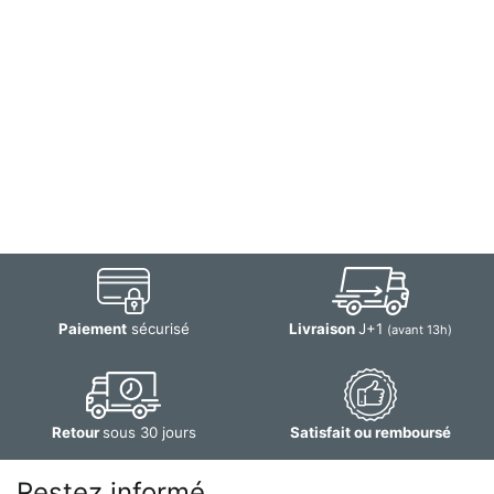
Paiement
sécurisé
Livraison
J+1
(avant 13h)
Retour
sous 30 jours
Satisfait ou remboursé
Restez informé