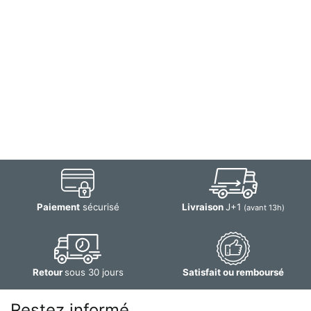
Paiement
sécurisé
Livraison
J+1
(avant 13h)
Retour
sous 30 jours
Satisfait ou remboursé
Restez informé