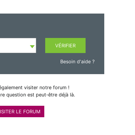
VÉRIFIER
Besoin d'aide ?
galement visiter notre forum !
re question est peut-être déjà là.
ISITER LE FORUM