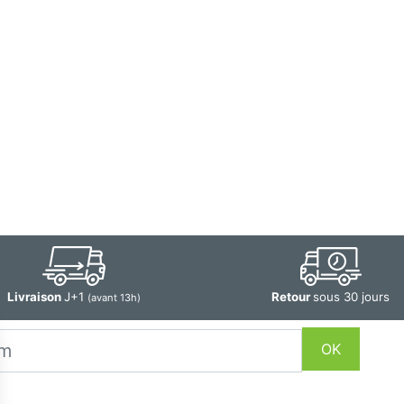
Livraison
J+1
Retour
sous 30 jours
(avant 13h)
OK