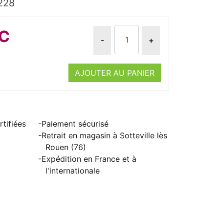
228
TC
-
+
AJOUTER AU PANIER
tifiées
Paiement sécurisé
Retrait en magasin à Sotteville lès
Rouen (76)
Expédition en France et à
l'internationale