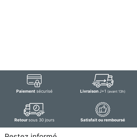
Paiement
sécurisé
Livraison
J+1
(avant 13h)
Retour
sous 30 jours
Satisfait ou remboursé
Restez informé