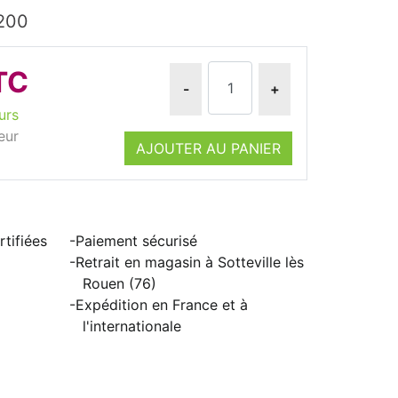
1200
TC
-
+
urs
eur
AJOUTER AU PANIER
tifiées
Paiement sécurisé
Retrait en magasin à Sotteville lès
Rouen (76)
Expédition en France et à
l'internationale