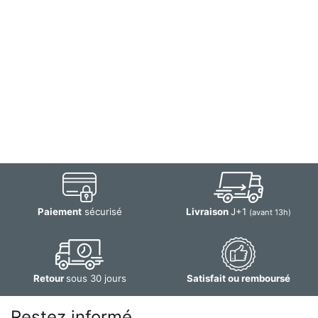
Paiement
sécurisé
Livraison
J+1
(avant 13h)
Retour
sous 30 jours
Satisfait ou remboursé
Restez informé