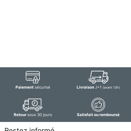
Paiement
sécurisé
Livraison
J+1
(avant 13h)
Retour
sous 30 jours
Satisfait ou remboursé
Restez informé