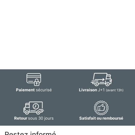
Paiement
sécurisé
Livraison
J+1
(avant 13h)
Retour
sous 30 jours
Satisfait ou remboursé
Restez informé