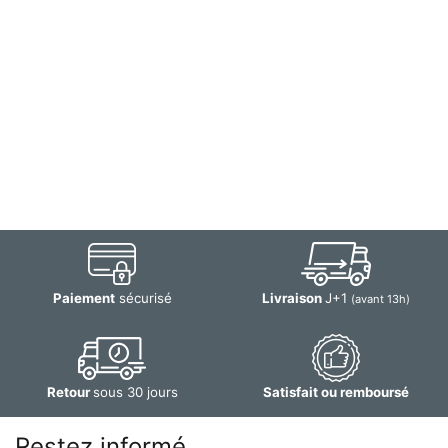
Paiement
sécurisé
Livraison
J+1
(avant 13h)
Retour
sous 30 jours
Satisfait ou remboursé
Restez informé