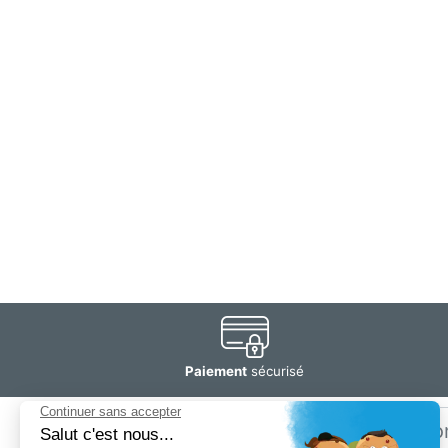
Paiement
sécurisé
Email
Restez