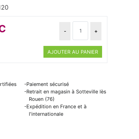
120
TC
-
+
AJOUTER AU PANIER
tifiées
Paiement sécurisé
Retrait en magasin à Sotteville lès
Rouen (76)
Expédition en France et à
l'internationale