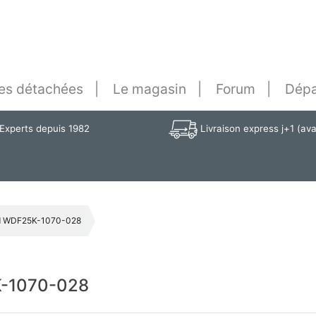
es détachées
Le magasin
Forum
Dépa
Experts depuis 1982
Livraison express j+1 (av
d WDF25K-1070-028
-1070-028