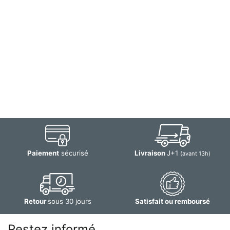
Paiement
sécurisé
Livraison
J+1
(avant 13h)
Retour
sous 30 jours
Satisfait ou remboursé
Restez informé