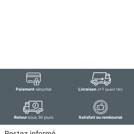
Paiement
sécurisé
Livraison
J+1
(avant 13h)
Retour
sous 30 jours
Satisfait ou remboursé
Restez informé