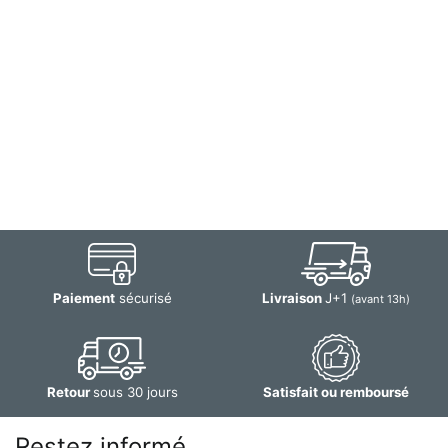
Paiement
sécurisé
Livraison
J+1
(avant 13h)
Retour
sous 30 jours
Satisfait ou remboursé
Restez informé