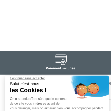
Paiement
sécurisé
Email
Restez
informé
SOGEDIS SAS
3 rue Antoine Lavoisier