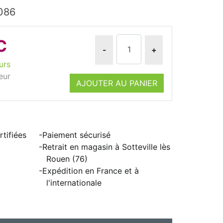
086
C
-
+
urs
eur
AJOUTER AU PANIER
tifiées
Paiement sécurisé
Retrait en magasin à Sotteville lès
Rouen (76)
Expédition en France et à
l'internationale