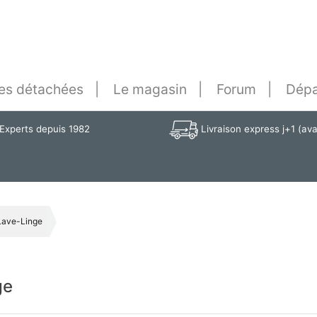
es détachées
Le magasin
Forum
Dépa
Experts depuis 1982
Livraison express j+1 (av
Lave-Linge
ge