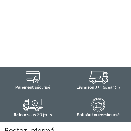
Paiement
sécurisé
Livraison
J+1
(avant 13h)
Retour
sous 30 jours
Satisfait ou remboursé
Restez informé